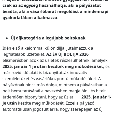
csak az az egység használhatja, aki a pályázatot
beadta, aki a vásárlóbarát megoldást a mindennapi
gyakorlatában alkalmazza
.
Új díjkategória a legújabb boltoknak
Idén első alkalommal külön díjjal jutalmazzuk a
legfiatalabb üzleteket.
AZ ÉV ÚJ BOLTJA 2026
elismerésben azok az üzletek részesülhetnek, amelyek
2025. január 1-je után kezdték meg működésüket,
és
már rövid idő alatt is bizonyították innovatív
szemléletüket és vásárlóközpontú működésüket. A
pályázónak nincs más dolga, mintsem a pályázatban a
bolt bemutatásánál a nevezésben megjelölni, és hitelt
érdemlően bizonyítani, hogy az üzlet
2025.
január 1-
je után
kezdte meg működését. Ezzel a pályázó
automatikusan jogosult arra, hogy szerepeljen az új