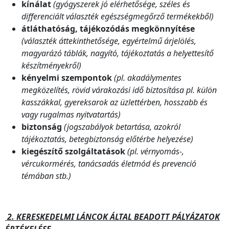
kínálat
(gyógyszerek jó elérhetősége, széles és
differenciált választék egészségmegőrző termékekből)
átláthatóság, tájékozódás megkönnyítése
(választék áttekinthetősége, egyértelmű árjelölés,
magyarázó táblák, nagyító, tájékoztatás a helyettesítő
készítményekről)
kényelmi szempontok
(pl. akadálymentes
megközelítés, rövid várakozási idő biztosítása pl. külön
kasszákkal, gyereksarok az üzlettérben, hosszabb és
vagy rugalmas nyitvatartás)
biztonság
(jogszabályok betartása, azokról
tájékoztatás, betegbiztonság előtérbe helyezése)
kiegészítő szolgáltatások
(pl. vérnyomás-,
vércukormérés, tanácsadás életmód és prevenció
témában stb.)
2. KERESKEDELMI LÁNCOK ÁLTAL BEADOTT PÁLYÁZATOK