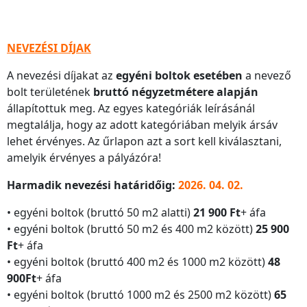
NEVEZÉSI DÍJAK
A nevezési díjakat az
egyéni boltok esetében
a nevező
bolt területének
bruttó négyzetmétere alapján
állapítottuk meg. Az egyes kategóriák leírásánál
megtalálja, hogy az adott kategóriában melyik ársáv
lehet érvényes. Az űrlapon azt a sort kell kiválasztani,
amelyik érvényes a pályázóra!
Harmadik nevezési határidőig:
2026. 04. 02.
• egyéni boltok (bruttó 50 m2 alatti)
21 900 Ft
+ áfa
• egyéni boltok (bruttó 50 m2 és 400 m2 között)
25 900
Ft
+ áfa
• egyéni boltok (bruttó 400 m2 és 1000 m2 között)
48
900Ft
+ áfa
• egyéni boltok (bruttó 1000 m2 és 2500 m2 között)
65