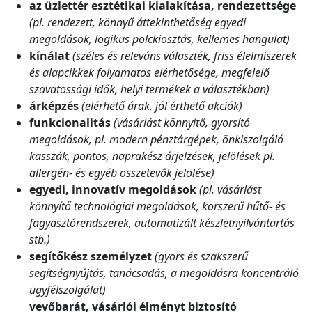
az üzlettér esztétikai kialakítása, rendezettsége
(pl. rendezett, könnyű áttekinthetőség egyedi
megoldások, logikus polckiosztás, kellemes hangulat)
kínálat
(széles és releváns választék, friss élelmiszerek
és alapcikkek folyamatos elérhetősége, megfelelő
szavatossági idők, helyi termékek a választékban)
árképzés
(elérhető árak, jól érthető akciók)
funkcionalitás
(vásárlást könnyítő, gyorsító
megoldások, pl. modern pénztárgépek, önkiszolgáló
kasszák, pontos, naprakész árjelzések, jelölések pl.
allergén- és egyéb összetevők jelölése)
egyedi, innovatív megoldások
(pl. vásárlást
könnyítő technológiai megoldások, korszerű hűtő- és
fagyasztórendszerek, automatizált készletnyilvántartás
stb.)
segítőkész személyzet
(gyors és szakszerű
segítségnyújtás, tanácsadás, a megoldásra koncentráló
ügyfélszolgálat)
vevőbarát, vásárlói élményt biztosító