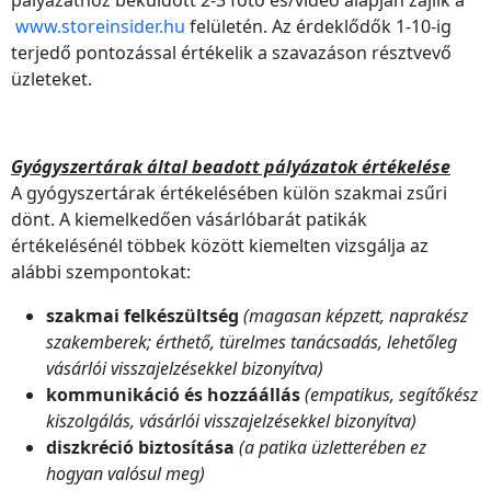
pályázathoz beküldött 2-3 fotó és/video alapján zajlik a
www.storeinsider.hu
felületén. Az érdeklődők 1-10-ig
terjedő pontozással értékelik a szavazáson résztvevő
üzleteket.
Gyógyszertárak által beadott pályázatok értékelése
A gyógyszertárak értékelésében külön szakmai zsűri
dönt. A kiemelkedően vásárlóbarát patikák
értékelésénél többek között kiemelten vizsgálja az
alábbi szempontokat:
szakmai felkészültség
(magasan képzett, naprakész
szakemberek; érthető, türelmes tanácsadás, lehetőleg
vásárlói visszajelzésekkel bizonyítva)
kommunikáció és hozzáállás
(empatikus, segítőkész
kiszolgálás, vásárlói visszajelzésekkel bizonyítva)
diszkréció biztosítása
(a patika üzletterében ez
hogyan valósul meg)