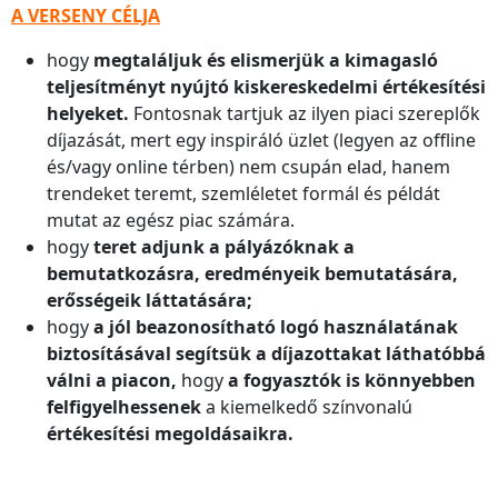
A VERSENY CÉLJA
hogy
megtaláljuk és elismerjük a kimagasló
teljesítményt nyújtó kiskereskedelmi értékesítési
helyeket.
Fontosnak tartjuk az ilyen piaci szereplők
díjazását, mert egy inspiráló üzlet (legyen az offline
és/vagy online térben) nem csupán elad, hanem
trendeket teremt, szemléletet formál és példát
mutat az egész piac számára.
hogy
teret adjunk a pályázóknak a
bemutatkozásra, eredményeik bemutatására,
erősségeik láttatására;
hogy
a jól beazonosítható logó használatának
biztosításával
segítsük a díjazottakat láthatóbbá
válni a piacon,
hogy
a fogyasztók is könnyebben
felfigyelhessenek
a kiemelkedő színvonalú
értékesítési megoldásaikra.