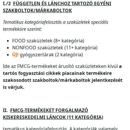
I./2
FÜGGETLEN ÉS LÁNCHOZ TARTOZÓ EGYÉNI
SZAKBOLTOK/MÁRKABOLTOK
Tematikus kategóriafelosztás a szaküzletek speciális
termékköre szerint:
FOOD szaküzletek (8+ kategória)
NONFOOD szaküzletek (11+ kategória)
ÚJ!
gyógyszertárak (2 kategória)
Ide az FMCG-termékeket árusító szaküzleteken kívül
a
tartós fogyasztási cikkek piacainak termékeire
szakosodott szakboltok/márkaboltok jelentkezését
is várjuk.
II.
FMCG-TERMÉKEKET FORGALMAZÓ
KISKERESKEDELMI LÁNCOK (11 KATEGÓRIA)
tematikus kategóriafelosztás. A kategóriák valamely