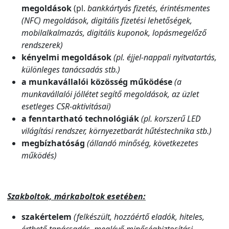
megoldások
(pl.
bankkártyás fizetés, érintésmentes
(NFC) megoldások, digitális fizetési lehetőségek,
mobilalkalmazás, digitális kuponok, lopásmegelőző
rendszerek)
kényelmi megoldások
(pl. éjjel-nappali nyitvatartás,
különleges tanácsadás stb.)
a munkavállalói közösség működése
(a
munkavállalói jóllétet segítő megoldások, az üzlet
esetleges CSR-aktivitásai)
a fenntartható technológiák
(pl. korszerű LED
világítási rendszer, környezetbarát hűtéstechnika stb.)
megbízhatóság
(állandó minőség, következetes
működés)
Szakboltok, márkaboltok esetében:
szakértelem
(felkészült, hozzáértő eladók, hiteles,