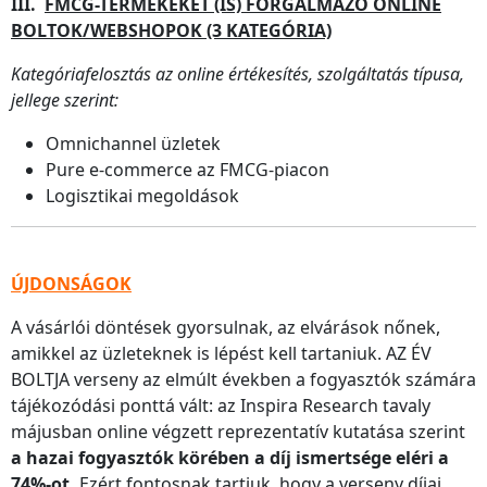
III.
FMCG-TERMÉKEKET (IS) FORGALMAZÓ ONLINE
BOLTOK/WEBSHOPOK (3 KATEGÓRIA)
Kategóriafelosztás az online értékesítés, szolgáltatás típusa,
jellege szerint:
Omnichannel üzletek
Pure e-commerce az FMCG-piacon
Logisztikai megoldások
ÚJDONSÁGOK
A vásárlói döntések gyorsulnak, az elvárások nőnek,
amikkel az üzleteknek is lépést kell tartaniuk. AZ ÉV
BOLTJA verseny az elmúlt években a fogyasztók számára
tájékozódási ponttá vált: az Inspira Research tavaly
májusban online végzett reprezentatív kutatása szerint
a hazai fogyasztók körében a díj ismertsége eléri a
74%-ot.
Ezért fontosnak tartjuk, hogy a verseny díjai