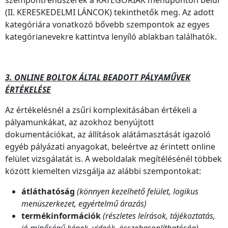
szempontrendszerek a KATEGÓRIÁK menüponton belül
(II. KERESKEDELMI LÁNCOK) tekinthetők meg. Az adott
kategóriára vonatkozó bővebb szempontok az egyes
kategórianevekre kattintva lenyíló ablakban találhatók.
3. ONLINE BOLTOK ÁLTAL BEADOTT PÁLYAMŰVEK
ÉRTÉKELÉSE
Az értékelésnél a zsűri komplexitásában értékeli a
pályamunkákat, az azokhoz benyújtott
dokumentációkat, az állítások alátámasztását igazoló
egyéb pályázati anyagokat, beleértve az érintett online
felület vizsgálatát is. A weboldalak megítélésénél többek
között kiemelten vizsgálja az alábbi szempontokat:
átláthatóság
(könnyen kezelhető felület, logikus
menüszerkezet, egyértelmű árazás)
termékinformációk
(részletes leírások, tájékoztatás,