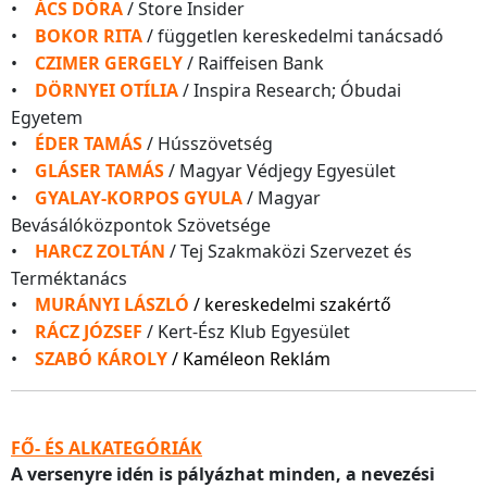
•
ÁCS DÓRA
/ Store Insider
•
BOKOR RITA
/ független kereskedelmi tanácsadó
•
CZIMER GERGELY
/ Raiffeisen Bank
•
DÖRNYEI OTÍLIA
/ Inspira Research; Óbudai
Egyetem
•
ÉDER TAMÁS
/ Hússzövetség
•
GLÁSER TAMÁS
/ Magyar Védjegy Egyesület
•
GYALAY-KORPOS GYULA
/ Magyar
Bevásálóközpontok Szövetsége
•
HARCZ ZOLTÁN
/ Tej Szakmaközi Szervezet és
Terméktanács
•
MURÁNYI LÁSZLÓ
/ kereskedelmi szakértő
•
RÁCZ JÓZSEF
/ Kert-Ész Klub Egyesület
•
SZABÓ KÁROLY
/ Kaméleon Reklám
FŐ- ÉS ALKATEGÓRIÁK
A versenyre idén is pályázhat minden, a nevezési