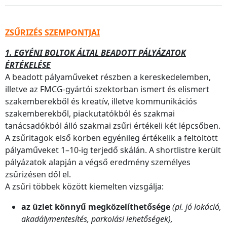
ZSŰRIZÉS SZEMPONTJAI
1. EGYÉNI BOLTOK ÁLTAL BEADOTT PÁLYÁZATOK
ÉRTÉKELÉSE
A beadott pályaműveket részben a kereskedelemben,
illetve az FMCG-gyártói szektorban ismert és elismert
szakemberekből és kreatív, illetve kommunikációs
szakemberekből, piackutatókból és szakmai
tanácsadókból álló szakmai zsűri értékeli két lépcsőben.
A zsűritagok első körben egyénileg értékelik a feltöltött
pályaműveket 1–10-ig terjedő skálán. A shortlistre került
pályázatok alapján a végső eredmény személyes
zsűrizésen dől el.
A zsűri többek között kiemelten vizsgálja:
az üzlet könnyű megközelíthetősége
(pl. jó lokáció,
akadálymentesítés, parkolási lehetőségek),