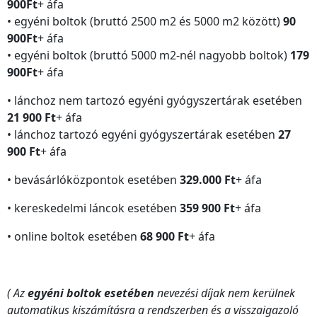
900Ft
+ áfa
• egyéni boltok (bruttó 2500 m2 és 5000 m2 között)
90
900Ft
+ áfa
• egyéni boltok (bruttó 5000 m2-nél nagyobb boltok)
179
900Ft
+ áfa
• lánchoz nem tartozó egyéni gyógyszertárak esetében
21 900 Ft
+ áfa
• lánchoz tartozó egyéni gyógyszertárak esetében
27
900 Ft
+ áfa
• bevásárlóközpontok esetében
329.000 Ft
+ áfa
• kereskedelmi láncok esetében
359 900 Ft
+ áfa
• online boltok esetében
68 900 Ft
+ áfa
( Az
egyéni boltok esetében
nevezési díjak nem kerülnek
automatikus kiszámításra a rendszerben és a visszaigazoló