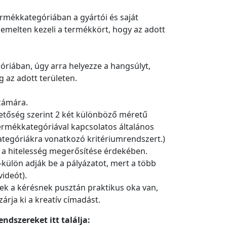
ermékkategóriában a gyártói és saját
iemelten kezeli a termékkört, hogy az adott
óriában, úgy arra helyezze a hangsúlyt,
g az adott területen.
számára.
hetőség szerint 2 két különböző méretű
 termékkategóriával kapcsolatos általános
ategóriákra vonatkozó kritériumrendszert.)
a a hitelesség megerősítése érdekében.
külön adják be a pályázatot, mert a több
videót).
nek a kérésnek pusztán praktikus oka van,
rja ki a kreatív címadást.
dszereket itt találja: