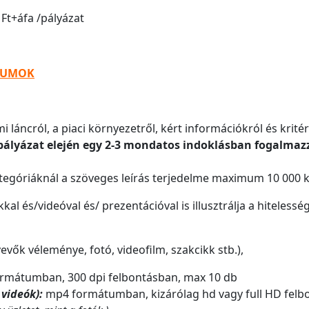
Ft+áfa /pályázat
TUMOK
i láncról, a piaci környezetről, kért információkról és krité
pályázat elején egy 2-3 mondatos indoklásban fogalmaz
egóriáknál a szöveges leírás terjedelme maximum 10 000 k
kkal és/videóval és/ prezentációval is illusztrálja a hiteless
vők véleménye, fotó, videofilm, szakcikk stb.),
ormátumban, 300 dpi felbontásban, max 10 db
videók):
mp4 formátumban, kizárólag hd vagy full HD felb