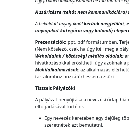
egy jó videó látványosabban be tud mutatni egy 
A zsűrizésre (tehát nem kommunikációra) 
A beküldött anyagoknál
kérünk megjelölni, 
anyagokat kategória vagy különdíj elnyer
Prezentációk:
ppt, pdf formátumban. Terj
(Nem kötelező, csak ha úgy ítéli meg a pály
Weboldalak / közösségi médiás oldalak:
am
hivatkozásokkal erősítheti, úgy azoknak a p
Mobilalkalmazások
: az alkalmazás elérhe
tartalomhoz hozzáférhessen a zsűri
Tisztelt Pályázók!
A pályázat benyújtása a nevezési űrlap hián
elfogadásával történik.
Egy nevezés keretében egyidejűleg tö
szeretnétek azt bemutatni.