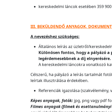
kereskedelmi láncok esetében 359 900 
III. BEKÜLDENDŐ ANYAGOK, DOKUMEN
A nevezéshez szükséges:
Általános leírás az üzletről/kereskedelm
Különösen fontos, hogy a pályázó a 
legérdemesebbnek a díj elnyerésére.
A kereskedelmi láncokra vonatkozó kat
Célszerű, ha pályázó a leírás tartalmát fotó
leírtak illusztrálása érdekében.
Referenciák igazolása (szakvélemény, ve
Képes anyagok, fotók:
jpg, png vagy pdf f
Filmes anyagok (filmek és esettanulmányi 