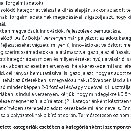
a, forgalmi adatok)
lódó kategóriát választ a kiírás alapján, akkor az adott t
ak, forgalmi adatainak megadásával is igazolja azt, hogy k
ál.
ltban megvalósult innovációk, fejlesztések bemutatása.
lőző „Az Év Boltja” versenyen már pályázott az adott kateg
fejlesztéseket végzett, milyen új innovációkat valósított me
ég szerint számadatokkal alátámasztva igazolja az állításait.
tt kategóriában miben és milyen értéket nyújt a vásárlói 
csak abban az esetben érvényes, ha a kereskedelmi lánc le
id, célirányos bemutatásával is igazolja azt, hogy az adott
, tehát az üzletekben is megvalósulnak. (Bővebben lásd a k
ó mindenképpen 2-3 fotóval és/vagy videóval is illusztrálj
ában is indul a versenyen, kérjük, hogy mindegyikre külön-
ése megnehezíti a bírálatot. (Pl. kategóriánként készítsen 
at címében szerepel az adott kereskedelmi lánc neve is. En
a a pályázatoknak a bírálat során. Természetesen ez nem zá
ett kategóriák esetében a kategóriánkénti szempontren