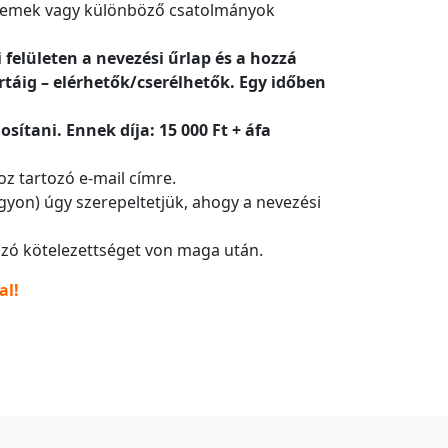
 elemek vagy különböző csatolmányok
felületen a nevezési űrlap és a hozzá
rtáig – elérhetők/cserélhetők. Egy időben
ítani. Ennek díja: 15 000 Ft + áfa
oz tartozó e-mail címre.
gyon) úgy szerepeltetjük, ahogy a nevezési
ozó kötelezettséget von maga után.
al!