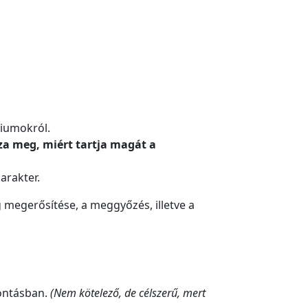
riumokról.
za meg, miért tartja magát a
arakter.
ég megerősítése, a meggyőzés, illetve a
ontásban.
(Nem kötelező, de célszerű, mert