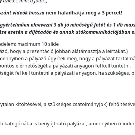
üzletet, mint a fotók.)
szánt videók hossza
nem haladhatja meg a 3 percet!
egyértelműen elnevezni 3 db jó minőségű fotót és 1 db max
ése esetén a díjátadón és annak utókommunikációjában on
edelem: maximum 10 slide
ázó, hogy a prezentáció jobban alátámasztja a leírtakat.)
ennyiben a pályázó úgy ítéli meg, hogy a pályázat tartalmát
ontos elérhetőségét a pályázati anyagon fel kell tüntetni.
tőségét fel kell tüntetni a pályázati anyagon, ha szükséges
ytalan kitöltésével, a szükséges csatolmány(ok) feltöltésével
bb kategóriába is benyújtható pályázat, amennyiben mind