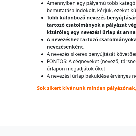
Amennyiben egy pályamű több kategóri
bemutatása indokolt, kérjük, ezeket k
Több különböző nevezés benyújtására
tartozó csatolmányok a pályázat végl
kizárólag egy nevezési űrlap és ann
A nevezéshez tartozó csatolmányokat
nevezésenként.
A nevezés sikeres benyújtását követően
FONTOS: A cégneveket (nevező, társneve
űrlapon megadjátok őket.
A nevezési űrlap beküldése érvényes n
Sok sikert kívánunk minden pályázónak