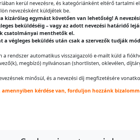
ában kerül nevezésre, és kategóriánként eltérő tartalmi
ülön nevezésként küldjétek be.
 kizárólag egymást követően van lehetőség! A nevezési 
eges beküldéséig – vagy az adott nevezési határidő lejá
ak csatolmányai menthetők el.
 a végleges beküldés után csak a szervezők tudják módos
 a rendszer automatikus visszaigazoló e-mailt küld a fiókh
ző(k), megbízó) nyilvánosan (shortlisten, oklevélen, díjtár
evezésnek minősül, és a nevezési díj megfizetésére vonatk
, amennyiben kérdése van, forduljon hozzánk bizalomm