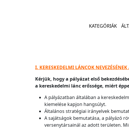
KATEGÓRIÁK
ÁL
I. KERESKEDELMI LÁNCOK NEVEZÉSÉNEK
Kérjük, hogy a pályázat első bekezdéséb
a kereskedelmi lánc erőssége, miért ép
A pályázatban általában a kereskedelmi
kiemelése kapjon hangsúlyt.
Általános stratégiai irányelvek bemut
A sajátságok bemutatása, a pályázó röv
versenytársainál az adott területen. Mi