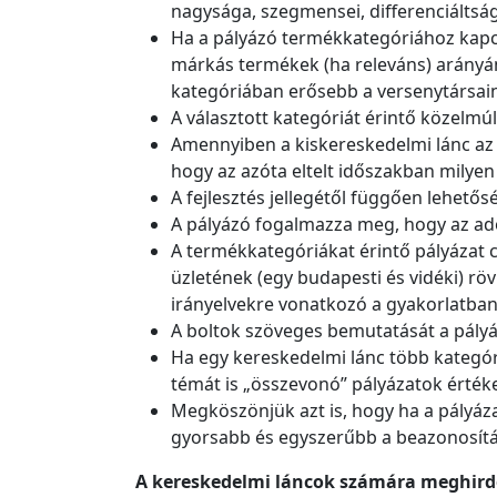
nagysága, szegmensei, differenciáltság
Ha a pályázó termékkategóriához kapcso
márkás termékek (ha releváns) arányán
kategóriában erősebb a versenytársain
A választott kategóriát érintő közelmú
Amennyiben a kiskereskedelmi lánc az e
hogy az azóta eltelt időszakban milyen 
A fejlesztés jellegétől függően lehetős
A pályázó fogalmazza meg, hogy az ado
A termékkategóriákat érintő pályázat 
üzletének (egy budapesti és vidéki) röv
irányelvekre vonatkozó a gyakorlatban
A boltok szöveges bemutatását a pályáz
Ha egy kereskedelmi lánc több kategóri
témát is „összevonó” pályázatok értékel
Megköszönjük azt is, hogy ha a pályáz
gyorsabb és egyszerűbb a beazonosítás
A kereskedelmi láncok számára meghirdet