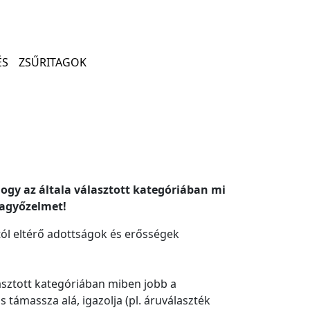
ÉS
ZSŰRITAGOK
ogy az általa választott kategóriában mi
iagyőzelmet!
tól eltérő adottságok és erősségek
asztott kategóriában miben jobb a
 támassza alá, igazolja (pl. áruválaszték