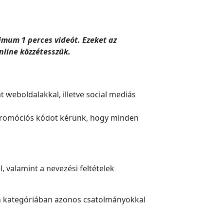
imum 1 perces videót. Ezeket az
line közzétesszük.
 weboldalakkal, illetve social mediás
, promóciós kódot kérünk, hogy minden
, valamint a nevezési feltételek
en kategóriában azonos csatolmányokkal