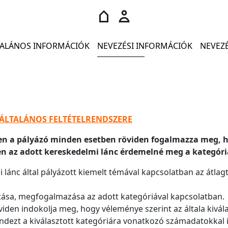
TALÁNOS INFORMÁCIÓK
NEVEZÉSI INFORMÁCIÓK
NEVEZ
 ÁLTALÁNOS FELTÉTELRENDSZERE
en a pályázó minden esetben röviden fogalmazza meg, h
pen az adott kereskedelmi lánc érdemelné meg a kategór
 lánc által pályázott kiemelt témával kapcsolatban az átlag
atása, megfogalmazása az adott kategóriával kapcsolatban.
iden indokolja meg, hogy véleménye szerint az általa kivál
ndezt a kiválasztott kategóriára vonatkozó számadatokkal is