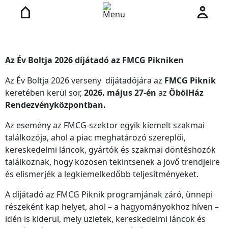
Az Év Boltja 2026 díjátadó az FMCG Pikniken
Az Év Boltja 2026 verseny díjátadójára az
FMCG Piknik
keretében kerül sor,
2026. május 27-én
az
ÖbölHáz
Rendezvényközpontban.
Az esemény az FMCG-szektor egyik kiemelt szakmai
találkozója, ahol a piac meghatározó szereplői,
kereskedelmi láncok, gyártók és szakmai döntéshozók
találkoznak, hogy közösen tekintsenek a jövő trendjeire
és elismerjék a legkiemelkedőbb teljesítményeket.
A díjátadó az FMCG Piknik programjának záró, ünnepi
részeként kap helyet, ahol – a hagyományokhoz híven –
idén is kiderül, mely üzletek, kereskedelmi láncok és